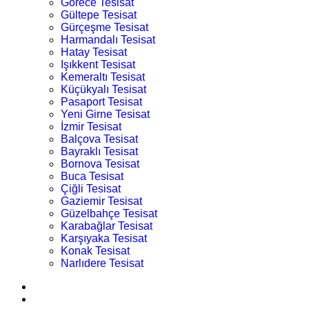
Görece Tesisat
Gültepe Tesisat
Gürçeşme Tesisat
Harmandalı Tesisat
Hatay Tesisat
Işıkkent Tesisat
Kemeraltı Tesisat
Küçükyalı Tesisat
Pasaport Tesisat
Yeni Girne Tesisat
İzmir Tesisat
Balçova Tesisat
Bayraklı Tesisat
Bornova Tesisat
Buca Tesisat
Çiğli Tesisat
Gaziemir Tesisat
Güzelbahçe Tesisat
Karabağlar Tesisat
Karşıyaka Tesisat
Konak Tesisat
Narlıdere Tesisat