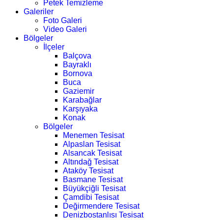
Petek Temizleme
Galeriler
Foto Galeri
Video Galeri
Bölgeler
İlçeler
Balçova
Bayraklı
Bornova
Buca
Gaziemir
Karabağlar
Karşıyaka
Konak
Bölgeler
Menemen Tesisat
Alpaslan Tesisat
Alsancak Tesisat
Altındağ Tesisat
Ataköy Tesisat
Basmane Tesisat
Büyükçiğli Tesisat
Çamdibi Tesisat
Değirmendere Tesisat
Denizbostanlısı Tesisat