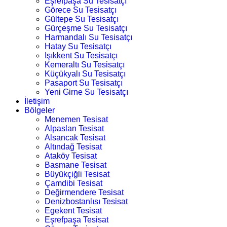
Eşrefpaşa Su Tesisatçı
Görece Su Tesisatçı
Gültepe Su Tesisatçı
Gürçeşme Su Tesisatçı
Harmandalı Su Tesisatçı
Hatay Su Tesisatçı
Işıkkent Su Tesisatçı
Kemeraltı Su Tesisatçı
Küçükyalı Su Tesisatçı
Pasaport Su Tesisatçı
Yeni Girne Su Tesisatçı
İletişim
Bölgeler
Menemen Tesisat
Alpaslan Tesisat
Alsancak Tesisat
Altındağ Tesisat
Ataköy Tesisat
Basmane Tesisat
Büyükçiğli Tesisat
Çamdibi Tesisat
Değirmendere Tesisat
Denizbostanlısı Tesisat
Egekent Tesisat
Eşrefpaşa Tesisat