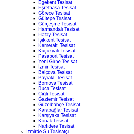
Egekent Tesisat
Eşrefpaşa Tesisat
Görece Tesisat
Gültepe Tesisat
Gürçeşme Tesisat
Harmandalı Tesisat
Hatay Tesisat
Işıkkent Tesisat
Kemeraltı Tesisat
Küçükyalı Tesisat
Pasaport Tesisat
Yeni Girne Tesisat
İzmir Tesisat
Balçova Tesisat
Bayraklı Tesisat
Bornova Tesisat
Buca Tesisat
Çiğli Tesisat
Gaziemir Tesisat
Güzelbahçe Tesisat
Karabağlar Tesisat
Karşıyaka Tesisat
Konak Tesisat
Narlıdere Tesisat
İzmirde Su Tesisatçı