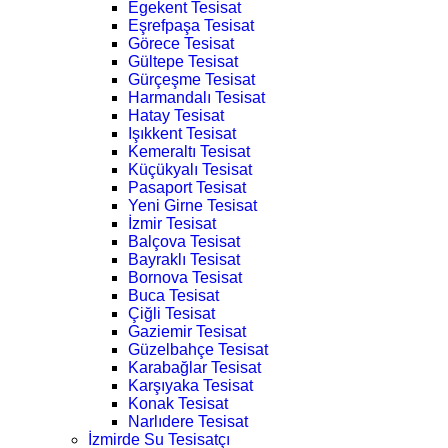
Egekent Tesisat
Eşrefpaşa Tesisat
Görece Tesisat
Gültepe Tesisat
Gürçeşme Tesisat
Harmandalı Tesisat
Hatay Tesisat
Işıkkent Tesisat
Kemeraltı Tesisat
Küçükyalı Tesisat
Pasaport Tesisat
Yeni Girne Tesisat
İzmir Tesisat
Balçova Tesisat
Bayraklı Tesisat
Bornova Tesisat
Buca Tesisat
Çiğli Tesisat
Gaziemir Tesisat
Güzelbahçe Tesisat
Karabağlar Tesisat
Karşıyaka Tesisat
Konak Tesisat
Narlıdere Tesisat
İzmirde Su Tesisatçı