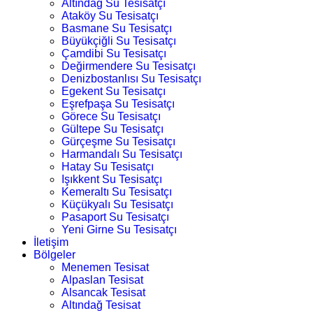
Altındağ Su Tesisatçı
Ataköy Su Tesisatçı
Basmane Su Tesisatçı
Büyükçiğli Su Tesisatçı
Çamdibi Su Tesisatçı
Değirmendere Su Tesisatçı
Denizbostanlısı Su Tesisatçı
Egekent Su Tesisatçı
Eşrefpaşa Su Tesisatçı
Görece Su Tesisatçı
Gültepe Su Tesisatçı
Gürçeşme Su Tesisatçı
Harmandalı Su Tesisatçı
Hatay Su Tesisatçı
Işıkkent Su Tesisatçı
Kemeraltı Su Tesisatçı
Küçükyalı Su Tesisatçı
Pasaport Su Tesisatçı
Yeni Girne Su Tesisatçı
İletişim
Bölgeler
Menemen Tesisat
Alpaslan Tesisat
Alsancak Tesisat
Altındağ Tesisat