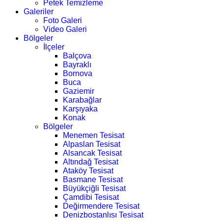
Petek Temizleme
Galeriler
Foto Galeri
Video Galeri
Bölgeler
İlçeler
Balçova
Bayraklı
Bornova
Buca
Gaziemir
Karabağlar
Karşıyaka
Konak
Bölgeler
Menemen Tesisat
Alpaslan Tesisat
Alsancak Tesisat
Altındağ Tesisat
Ataköy Tesisat
Basmane Tesisat
Büyükçiğli Tesisat
Çamdibi Tesisat
Değirmendere Tesisat
Denizbostanlısı Tesisat