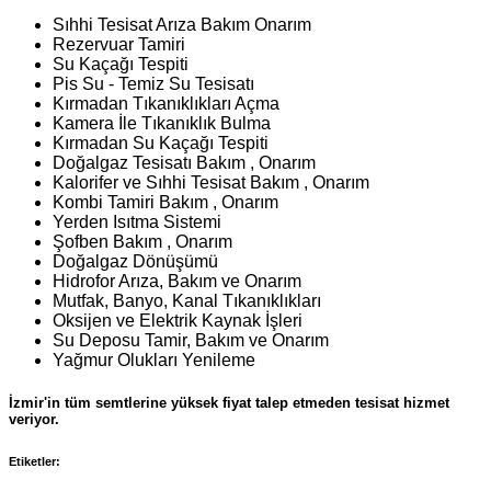
Sıhhi Tesisat Arıza Bakım Onarım
Rezervuar Tamiri
Su Kaçağı Tespiti
Pis Su - Temiz Su Tesisatı
Kırmadan Tıkanıklıkları Açma
Kamera İle Tıkanıklık Bulma
Kırmadan Su Kaçağı Tespiti
Doğalgaz Tesisatı Bakım , Onarım
Kalorifer ve Sıhhi Tesisat Bakım , Onarım
Kombi Tamiri Bakım , Onarım
Yerden Isıtma Sistemi
Şofben Bakım , Onarım
Doğalgaz Dönüşümü
Hidrofor Arıza, Bakım ve Onarım
Mutfak, Banyo, Kanal Tıkanıklıkları
Oksijen ve Elektrik Kaynak İşleri
Su Deposu Tamir, Bakım ve Onarım
Yağmur Olukları Yenileme
İzmir'in tüm semtlerine yüksek fiyat talep etmeden tesisat hizmet
veriyor.
Etiketler: