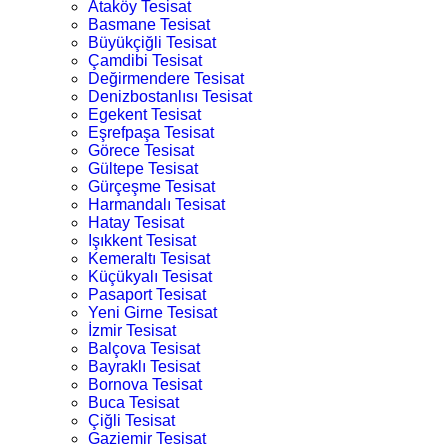
Ataköy Tesisat
Basmane Tesisat
Büyükçiğli Tesisat
Çamdibi Tesisat
Değirmendere Tesisat
Denizbostanlısı Tesisat
Egekent Tesisat
Eşrefpaşa Tesisat
Görece Tesisat
Gültepe Tesisat
Gürçeşme Tesisat
Harmandalı Tesisat
Hatay Tesisat
Işıkkent Tesisat
Kemeraltı Tesisat
Küçükyalı Tesisat
Pasaport Tesisat
Yeni Girne Tesisat
İzmir Tesisat
Balçova Tesisat
Bayraklı Tesisat
Bornova Tesisat
Buca Tesisat
Çiğli Tesisat
Gaziemir Tesisat