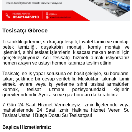
Tesisatçı Görece
Tıkanıklık giderme, su kaçağı tespiti, tuvalet tamiri ve montajı,
petek temizliği, duşakabin montajı, korniş montajı ve
işlemleri, sıhhi tesisat işlemlerini kısacası mekan temini için
gerçekleştiriyoruz. Acil tesisatçı hizmeti almak istiyorsanız
hemen arayın ve ustayı hemen kapınıza teslim ettirin
Tesisatçı ne iş yapar sorusuna en basit şekliyle, su borularını
takar; şeklinde bir cevap verilebilir. Muslukları takmak, tamir
etmek, evlere veya iş yerlerine sıhhi tesisat armatürleri
kurmak, tesisat uzmanı pozisyonundaki kişilerin
görevlerindendir. Ayrıca su ve gaz boruları da kurabiliriz
7 Gün 24 Saat Hizmet Vermekteyiz. İzmir İlçelerinde veya
mahallelerinde 24 Saat İzmir Halkına hizmet Veren Su
Tesisat Ustası ! Bütçe Dostu Su Tesisatçısı!
Başlıca Hizmetlerimiz;