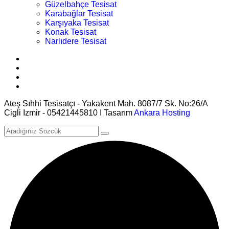
Güzelbahçe Tesisat
Karabağlar Tesisat
Karşıyaka Tesisat
Konak Tesisat
Narlıdere Tesisat
Ateş Sıhhi Tesisatçı - Yakakent Mah. 8087/7 Sk. No:26/A
Cigli Izmir - 05421445810 I Tasarım
Ankara Hosting