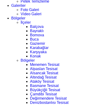
Petek Temizleme
Galeriler
Foto Galeri
Video Galeri
Bölgeler
İlçeler
Balçova
Bayraklı
Bornova
Buca
Gaziemir
Karabağlar
Karşıyaka
Konak
Bölgeler
Menemen Tesisat
Alpaslan Tesisat
Alsancak Tesisat
Altındağ Tesisat
Ataköy Tesisat
Basmane Tesisat
Büyükçiğli Tesisat
Çamdibi Tesisat
Değirmendere Tesisat
Denizbostanlısı Tesisat