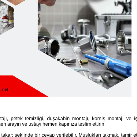
tajı, petek temizliği, duşakabin montajı, korniş montajı ve iş
men arayın ve ustayı hemen kapınıza teslim ettirin
 takar; şeklinde bir cevap verilebilir. Muslukları takmak, tamir e