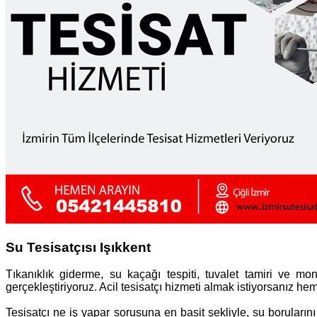
Su Tesisatçısı Işıkkent
Tıkanıklık giderme, su kaçağı tespiti, tuvalet tamiri ve mon
gerçekleştiriyoruz. Acil tesisatçı hizmeti almak istiyorsanız he
Tesisatçı ne iş yapar sorusuna en basit şekliyle, su borularını