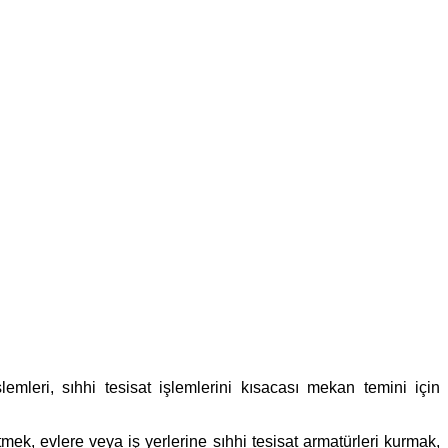
lemleri, sıhhi tesisat işlemlerini kısacası mekan temini için
tmek, evlere veya iş yerlerine sıhhi tesisat armatürleri kurmak,