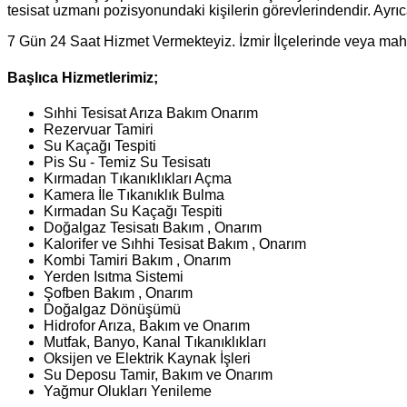
tesisat uzmanı pozisyonundaki kişilerin görevlerindendir. Ayrıca
7 Gün 24 Saat Hizmet Vermekteyiz. İzmir İlçelerinde veya maha
Başlıca Hizmetlerimiz;
Sıhhi Tesisat Arıza Bakım Onarım
Rezervuar Tamiri
Su Kaçağı Tespiti
Pis Su - Temiz Su Tesisatı
Kırmadan Tıkanıklıkları Açma
Kamera İle Tıkanıklık Bulma
Kırmadan Su Kaçağı Tespiti
Doğalgaz Tesisatı Bakım , Onarım
Kalorifer ve Sıhhi Tesisat Bakım , Onarım
Kombi Tamiri Bakım , Onarım
Yerden Isıtma Sistemi
Şofben Bakım , Onarım
Doğalgaz Dönüşümü
Hidrofor Arıza, Bakım ve Onarım
Mutfak, Banyo, Kanal Tıkanıklıkları
Oksijen ve Elektrik Kaynak İşleri
Su Deposu Tamir, Bakım ve Onarım
Yağmur Olukları Yenileme