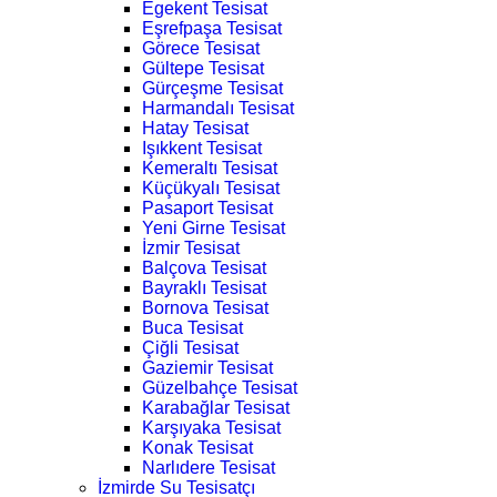
Egekent Tesisat
Eşrefpaşa Tesisat
Görece Tesisat
Gültepe Tesisat
Gürçeşme Tesisat
Harmandalı Tesisat
Hatay Tesisat
Işıkkent Tesisat
Kemeraltı Tesisat
Küçükyalı Tesisat
Pasaport Tesisat
Yeni Girne Tesisat
İzmir Tesisat
Balçova Tesisat
Bayraklı Tesisat
Bornova Tesisat
Buca Tesisat
Çiğli Tesisat
Gaziemir Tesisat
Güzelbahçe Tesisat
Karabağlar Tesisat
Karşıyaka Tesisat
Konak Tesisat
Narlıdere Tesisat
İzmirde Su Tesisatçı