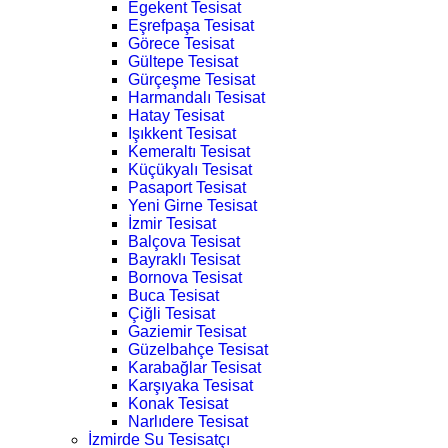
Egekent Tesisat
Eşrefpaşa Tesisat
Görece Tesisat
Gültepe Tesisat
Gürçeşme Tesisat
Harmandalı Tesisat
Hatay Tesisat
Işıkkent Tesisat
Kemeraltı Tesisat
Küçükyalı Tesisat
Pasaport Tesisat
Yeni Girne Tesisat
İzmir Tesisat
Balçova Tesisat
Bayraklı Tesisat
Bornova Tesisat
Buca Tesisat
Çiğli Tesisat
Gaziemir Tesisat
Güzelbahçe Tesisat
Karabağlar Tesisat
Karşıyaka Tesisat
Konak Tesisat
Narlıdere Tesisat
İzmirde Su Tesisatçı