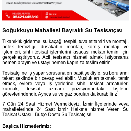
Soğukkuyu Mahallesi Bayraklı Su Tesisatçısı
Tıkanıklık giderme, su kaçağı tespiti, tuvalet tamiri ve montajı,
petek temizliği, duşakabin montajı, korniş montajı ve
işlemleri, sıhhi tesisat işlemlerini kısacası mekan temini için
gerçekleştiriyoruz. Acil tesisatçı hizmeti almak istiyorsanız
hemen arayın ve ustayı hemen kapınıza teslim ettirin
Tesisatçı ne iş yapar sorusuna en basit şekliyle, su borularını
takar; şeklinde bir cevap verilebilir. Muslukları takmak, tamir
etmek, evlere veya iş yerlerine sıhhi tesisat armatürleri
kurmak, tesisat uzmanı pozisyonundaki kişilerin
görevlerindendir. Ayrıca su ve gaz boruları da kurabiliriz
7 Gün 24 Saat Hizmet Vermekteyiz. İzmir İlçelerinde veya
mahallelerinde 24 Saat İzmir Halkına hizmet Veren Su
Tesisat Ustası ! Bütçe Dostu Su Tesisatçısı!
Başlıca Hizmetlerimiz;