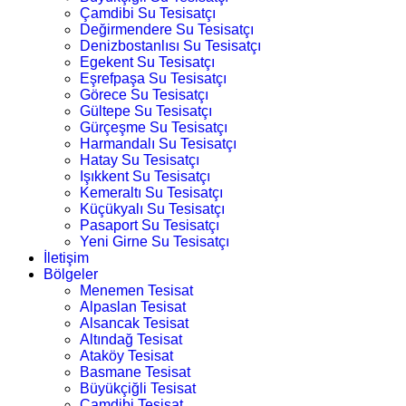
Çamdibi Su Tesisatçı
Değirmendere Su Tesisatçı
Denizbostanlısı Su Tesisatçı
Egekent Su Tesisatçı
Eşrefpaşa Su Tesisatçı
Görece Su Tesisatçı
Gültepe Su Tesisatçı
Gürçeşme Su Tesisatçı
Harmandalı Su Tesisatçı
Hatay Su Tesisatçı
Işıkkent Su Tesisatçı
Kemeraltı Su Tesisatçı
Küçükyalı Su Tesisatçı
Pasaport Su Tesisatçı
Yeni Girne Su Tesisatçı
İletişim
Bölgeler
Menemen Tesisat
Alpaslan Tesisat
Alsancak Tesisat
Altındağ Tesisat
Ataköy Tesisat
Basmane Tesisat
Büyükçiğli Tesisat
Çamdibi Tesisat