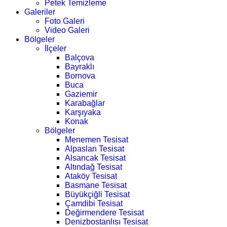
Petek Temizleme
Galeriler
Foto Galeri
Video Galeri
Bölgeler
İlçeler
Balçova
Bayraklı
Bornova
Buca
Gaziemir
Karabağlar
Karşıyaka
Konak
Bölgeler
Menemen Tesisat
Alpaslan Tesisat
Alsancak Tesisat
Altındağ Tesisat
Ataköy Tesisat
Basmane Tesisat
Büyükçiğli Tesisat
Çamdibi Tesisat
Değirmendere Tesisat
Denizbostanlısı Tesisat