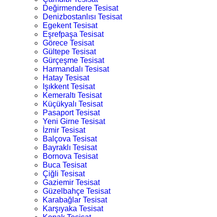
Değirmendere Tesisat
Denizbostanlısı Tesisat
Egekent Tesisat
Eşrefpaşa Tesisat
Görece Tesisat
Gültepe Tesisat
Gürçeşme Tesisat
Harmandalı Tesisat
Hatay Tesisat
Işıkkent Tesisat
Kemeraltı Tesisat
Küçükyalı Tesisat
Pasaport Tesisat
Yeni Girne Tesisat
İzmir Tesisat
Balçova Tesisat
Bayraklı Tesisat
Bornova Tesisat
Buca Tesisat
Çiğli Tesisat
Gaziemir Tesisat
Güzelbahçe Tesisat
Karabağlar Tesisat
Karşıyaka Tesisat