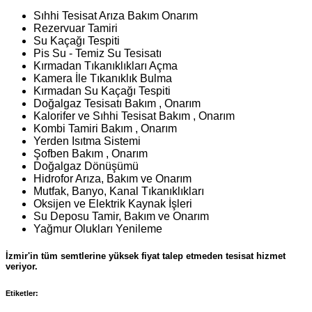
Sıhhi Tesisat Arıza Bakım Onarım
Rezervuar Tamiri
Su Kaçağı Tespiti
Pis Su - Temiz Su Tesisatı
Kırmadan Tıkanıklıkları Açma
Kamera İle Tıkanıklık Bulma
Kırmadan Su Kaçağı Tespiti
Doğalgaz Tesisatı Bakım , Onarım
Kalorifer ve Sıhhi Tesisat Bakım , Onarım
Kombi Tamiri Bakım , Onarım
Yerden Isıtma Sistemi
Şofben Bakım , Onarım
Doğalgaz Dönüşümü
Hidrofor Arıza, Bakım ve Onarım
Mutfak, Banyo, Kanal Tıkanıklıkları
Oksijen ve Elektrik Kaynak İşleri
Su Deposu Tamir, Bakım ve Onarım
Yağmur Olukları Yenileme
İzmir'in tüm semtlerine yüksek fiyat talep etmeden tesisat hizmet
veriyor.
Etiketler: