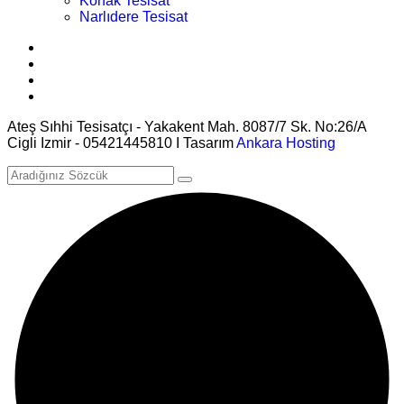
Konak Tesisat
Narlıdere Tesisat
Ateş Sıhhi Tesisatçı - Yakakent Mah. 8087/7 Sk. No:26/A
Cigli Izmir - 05421445810 I Tasarım
Ankara Hosting