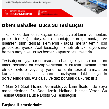
İzkent Mahallesi Buca Su Tesisatçısı
Tıkanıklık giderme, su kaçağı tespiti, tuvalet tamiri ve montajı,
petek temizliği, duşakabin montajı, korniş montajı ve
işlemleri, sıhhi tesisat işlemlerini kısacası mekan temini için
gerçekleştiriyoruz. Acil tesisatçı hizmeti almak istiyorsanız
hemen arayın ve ustayı hemen kapınıza teslim ettirin
Tesisatçı ne iş yapar sorusuna en basit şekliyle, su borularını
takar; şeklinde bir cevap verilebilir. Muslukları takmak, tamir
etmek, evlere veya iş yerlerine sıhhi tesisat armatürleri
kurmak, tesisat uzmanı pozisyonundaki kişilerin
görevlerindendir. Ayrıca su ve gaz boruları da kurabiliriz
7 Gün 24 Saat Hizmet Vermekteyiz. İzmir İlçelerinde veya
mahallelerinde 24 Saat İzmir Halkına hizmet Veren Su
Tesisat Ustası ! Bütçe Dostu Su Tesisatçısı!
Başlıca Hizmetlerimiz;