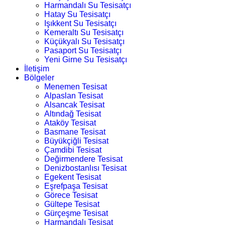
Harmandalı Su Tesisatçı
Hatay Su Tesisatçı
Işıkkent Su Tesisatçı
Kemeraltı Su Tesisatçı
Küçükyalı Su Tesisatçı
Pasaport Su Tesisatçı
Yeni Girne Su Tesisatçı
İletişim
Bölgeler
Menemen Tesisat
Alpaslan Tesisat
Alsancak Tesisat
Altındağ Tesisat
Ataköy Tesisat
Basmane Tesisat
Büyükçiğli Tesisat
Çamdibi Tesisat
Değirmendere Tesisat
Denizbostanlısı Tesisat
Egekent Tesisat
Eşrefpaşa Tesisat
Görece Tesisat
Gültepe Tesisat
Gürçeşme Tesisat
Harmandalı Tesisat