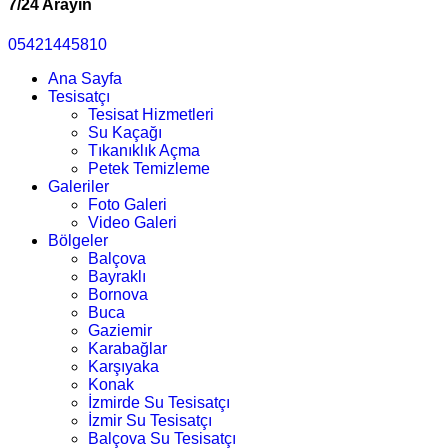
7/24 Arayın
05421445810
Ana Sayfa
Tesisatçı
Tesisat Hizmetleri
Su Kaçağı
Tıkanıklık Açma
Petek Temizleme
Galeriler
Foto Galeri
Video Galeri
Bölgeler
Balçova
Bayraklı
Bornova
Buca
Gaziemir
Karabağlar
Karşıyaka
Konak
İzmirde Su Tesisatçı
İzmir Su Tesisatçı
Balçova Su Tesisatçı