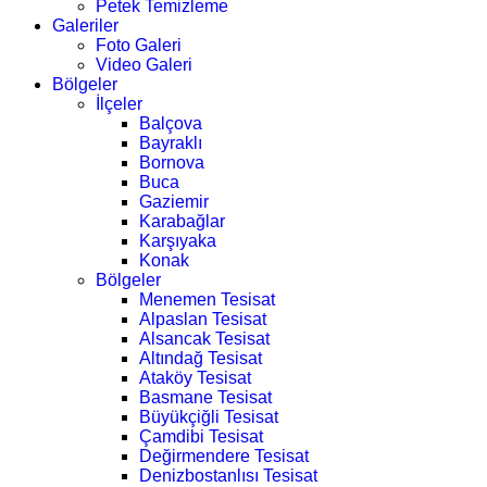
Petek Temizleme
Galeriler
Foto Galeri
Video Galeri
Bölgeler
İlçeler
Balçova
Bayraklı
Bornova
Buca
Gaziemir
Karabağlar
Karşıyaka
Konak
Bölgeler
Menemen Tesisat
Alpaslan Tesisat
Alsancak Tesisat
Altındağ Tesisat
Ataköy Tesisat
Basmane Tesisat
Büyükçiğli Tesisat
Çamdibi Tesisat
Değirmendere Tesisat
Denizbostanlısı Tesisat