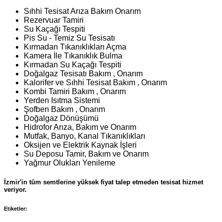
Sıhhi Tesisat Arıza Bakım Onarım
Rezervuar Tamiri
Su Kaçağı Tespiti
Pis Su - Temiz Su Tesisatı
Kırmadan Tıkanıklıkları Açma
Kamera İle Tıkanıklık Bulma
Kırmadan Su Kaçağı Tespiti
Doğalgaz Tesisatı Bakım , Onarım
Kalorifer ve Sıhhi Tesisat Bakım , Onarım
Kombi Tamiri Bakım , Onarım
Yerden Isıtma Sistemi
Şofben Bakım , Onarım
Doğalgaz Dönüşümü
Hidrofor Arıza, Bakım ve Onarım
Mutfak, Banyo, Kanal Tıkanıklıkları
Oksijen ve Elektrik Kaynak İşleri
Su Deposu Tamir, Bakım ve Onarım
Yağmur Olukları Yenileme
İzmir'in tüm semtlerine yüksek fiyat talep etmeden tesisat hizmet
veriyor.
Etiketler: