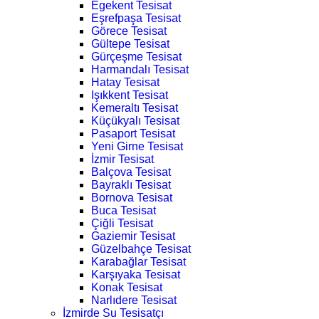
Egekent Tesisat
Eşrefpaşa Tesisat
Görece Tesisat
Gültepe Tesisat
Gürçeşme Tesisat
Harmandalı Tesisat
Hatay Tesisat
Işıkkent Tesisat
Kemeraltı Tesisat
Küçükyalı Tesisat
Pasaport Tesisat
Yeni Girne Tesisat
İzmir Tesisat
Balçova Tesisat
Bayraklı Tesisat
Bornova Tesisat
Buca Tesisat
Çiğli Tesisat
Gaziemir Tesisat
Güzelbahçe Tesisat
Karabağlar Tesisat
Karşıyaka Tesisat
Konak Tesisat
Narlıdere Tesisat
İzmirde Su Tesisatçı