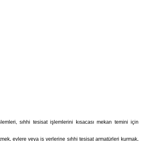
lemleri, sıhhi tesisat işlemlerini kısacası mekan temini için
tmek, evlere veya iş yerlerine sıhhi tesisat armatürleri kurmak,