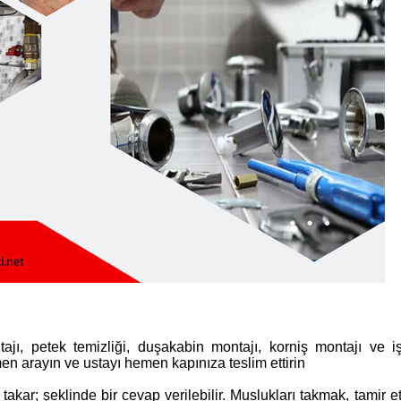
tajı, petek temizliği, duşakabin montajı, korniş montajı ve iş
men arayın ve ustayı hemen kapınıza teslim ettirin
 takar; şeklinde bir cevap verilebilir. Muslukları takmak, tamir e