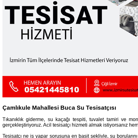
Çamlıkule Mahallesi Buca Su Tesisatçısı
Tıkanıklık giderme, su kaçağı tespiti, tuvalet tamiri ve mon
gerçekleştiriyoruz. Acil tesisatçı hizmeti almak istiyorsanız he
Tesisatçı ne iş yapar sorusuna en basit şekliyle, su borularını