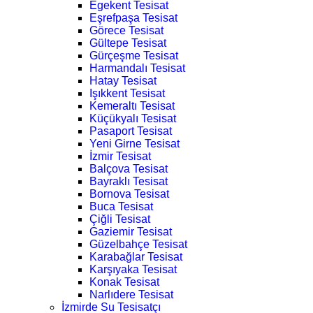
Egekent Tesisat
Eşrefpaşa Tesisat
Görece Tesisat
Gültepe Tesisat
Gürçeşme Tesisat
Harmandalı Tesisat
Hatay Tesisat
Işıkkent Tesisat
Kemeraltı Tesisat
Küçükyalı Tesisat
Pasaport Tesisat
Yeni Girne Tesisat
İzmir Tesisat
Balçova Tesisat
Bayraklı Tesisat
Bornova Tesisat
Buca Tesisat
Çiğli Tesisat
Gaziemir Tesisat
Güzelbahçe Tesisat
Karabağlar Tesisat
Karşıyaka Tesisat
Konak Tesisat
Narlıdere Tesisat
İzmirde Su Tesisatçı