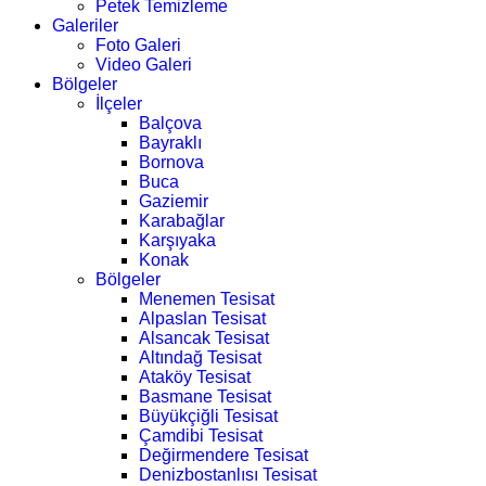
Petek Temizleme
Galeriler
Foto Galeri
Video Galeri
Bölgeler
İlçeler
Balçova
Bayraklı
Bornova
Buca
Gaziemir
Karabağlar
Karşıyaka
Konak
Bölgeler
Menemen Tesisat
Alpaslan Tesisat
Alsancak Tesisat
Altındağ Tesisat
Ataköy Tesisat
Basmane Tesisat
Büyükçiğli Tesisat
Çamdibi Tesisat
Değirmendere Tesisat
Denizbostanlısı Tesisat