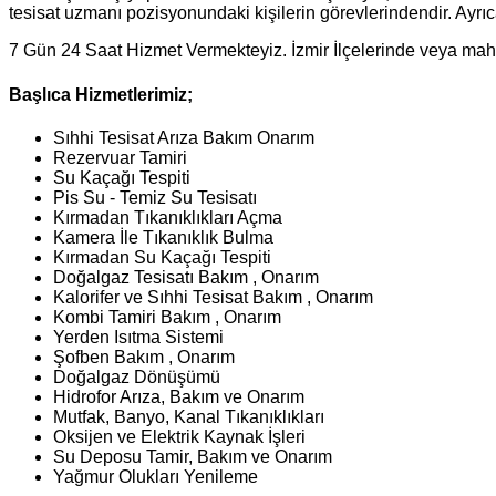
tesisat uzmanı pozisyonundaki kişilerin görevlerindendir. Ayrıca
7 Gün 24 Saat Hizmet Vermekteyiz. İzmir İlçelerinde veya maha
Başlıca Hizmetlerimiz;
Sıhhi Tesisat Arıza Bakım Onarım
Rezervuar Tamiri
Su Kaçağı Tespiti
Pis Su - Temiz Su Tesisatı
Kırmadan Tıkanıklıkları Açma
Kamera İle Tıkanıklık Bulma
Kırmadan Su Kaçağı Tespiti
Doğalgaz Tesisatı Bakım , Onarım
Kalorifer ve Sıhhi Tesisat Bakım , Onarım
Kombi Tamiri Bakım , Onarım
Yerden Isıtma Sistemi
Şofben Bakım , Onarım
Doğalgaz Dönüşümü
Hidrofor Arıza, Bakım ve Onarım
Mutfak, Banyo, Kanal Tıkanıklıkları
Oksijen ve Elektrik Kaynak İşleri
Su Deposu Tamir, Bakım ve Onarım
Yağmur Olukları Yenileme