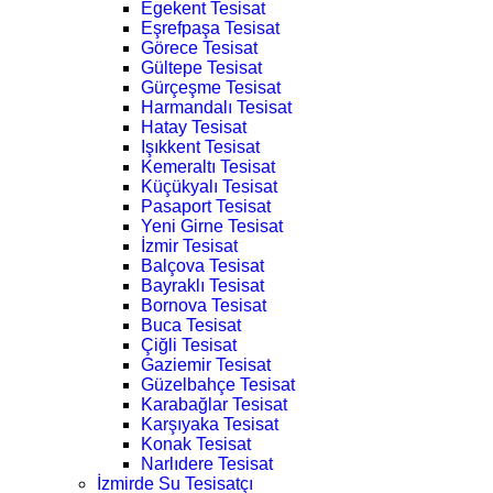
Egekent Tesisat
Eşrefpaşa Tesisat
Görece Tesisat
Gültepe Tesisat
Gürçeşme Tesisat
Harmandalı Tesisat
Hatay Tesisat
Işıkkent Tesisat
Kemeraltı Tesisat
Küçükyalı Tesisat
Pasaport Tesisat
Yeni Girne Tesisat
İzmir Tesisat
Balçova Tesisat
Bayraklı Tesisat
Bornova Tesisat
Buca Tesisat
Çiğli Tesisat
Gaziemir Tesisat
Güzelbahçe Tesisat
Karabağlar Tesisat
Karşıyaka Tesisat
Konak Tesisat
Narlıdere Tesisat
İzmirde Su Tesisatçı