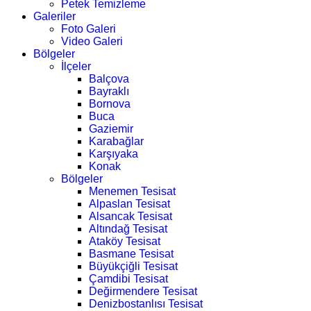
Petek Temizleme
Galeriler
Foto Galeri
Video Galeri
Bölgeler
İlçeler
Balçova
Bayraklı
Bornova
Buca
Gaziemir
Karabağlar
Karşıyaka
Konak
Bölgeler
Menemen Tesisat
Alpaslan Tesisat
Alsancak Tesisat
Altındağ Tesisat
Ataköy Tesisat
Basmane Tesisat
Büyükçiğli Tesisat
Çamdibi Tesisat
Değirmendere Tesisat
Denizbostanlısı Tesisat