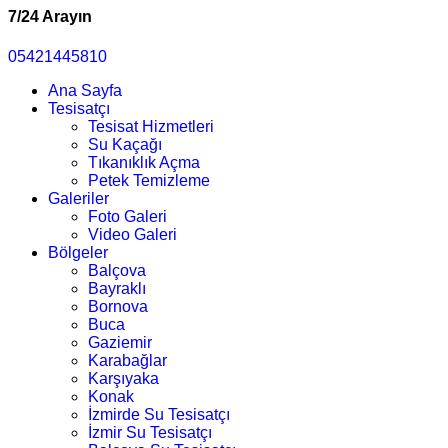
7/24 Arayın
05421445810
Ana Sayfa
Tesisatçı
Tesisat Hizmetleri
Su Kaçağı
Tıkanıklık Açma
Petek Temizleme
Galeriler
Foto Galeri
Video Galeri
Bölgeler
Balçova
Bayraklı
Bornova
Buca
Gaziemir
Karabağlar
Karşıyaka
Konak
İzmirde Su Tesisatçı
İzmir Su Tesisatçı