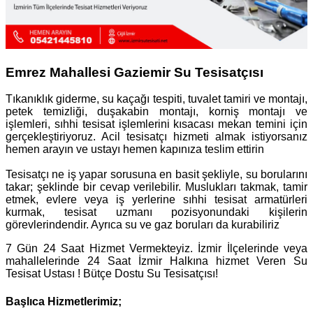
Emrez Mahallesi Gaziemir Su Tesisatçısı
Tıkanıklık giderme, su kaçağı tespiti, tuvalet tamiri ve montajı,
petek temizliği, duşakabin montajı, korniş montajı ve
işlemleri, sıhhi tesisat işlemlerini kısacası mekan temini için
gerçekleştiriyoruz. Acil tesisatçı hizmeti almak istiyorsanız
hemen arayın ve ustayı hemen kapınıza teslim ettirin
Tesisatçı ne iş yapar sorusuna en basit şekliyle, su borularını
takar; şeklinde bir cevap verilebilir. Muslukları takmak, tamir
etmek, evlere veya iş yerlerine sıhhi tesisat armatürleri
kurmak, tesisat uzmanı pozisyonundaki kişilerin
görevlerindendir. Ayrıca su ve gaz boruları da kurabiliriz
7 Gün 24 Saat Hizmet Vermekteyiz. İzmir İlçelerinde veya
mahallelerinde 24 Saat İzmir Halkına hizmet Veren Su
Tesisat Ustası ! Bütçe Dostu Su Tesisatçısı!
Başlıca Hizmetlerimiz;