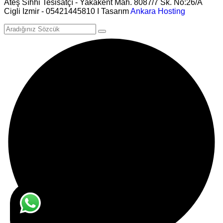
Ateş Sıhhi Tesisatçı - Yakakent Mah. 8087/7 Sk. No:26/A
Cigli Izmir - 05421445810 I Tasarım
Ankara Hosting