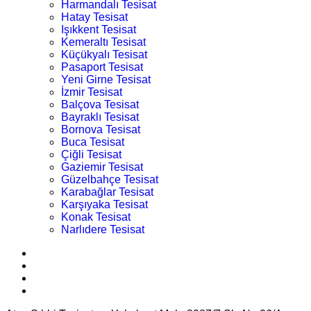
Harmandalı Tesisat
Hatay Tesisat
Işıkkent Tesisat
Kemeraltı Tesisat
Küçükyalı Tesisat
Pasaport Tesisat
Yeni Girne Tesisat
İzmir Tesisat
Balçova Tesisat
Bayraklı Tesisat
Bornova Tesisat
Buca Tesisat
Çiğli Tesisat
Gaziemir Tesisat
Güzelbahçe Tesisat
Karabağlar Tesisat
Karşıyaka Tesisat
Konak Tesisat
Narlıdere Tesisat