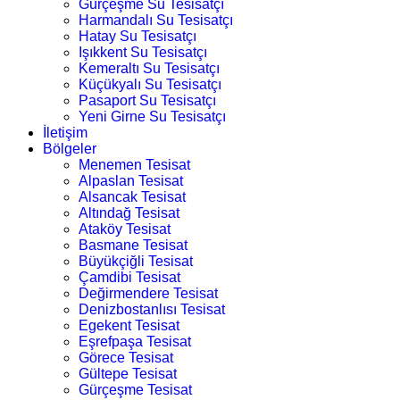
Gürçeşme Su Tesisatçı
Harmandalı Su Tesisatçı
Hatay Su Tesisatçı
Işıkkent Su Tesisatçı
Kemeraltı Su Tesisatçı
Küçükyalı Su Tesisatçı
Pasaport Su Tesisatçı
Yeni Girne Su Tesisatçı
İletişim
Bölgeler
Menemen Tesisat
Alpaslan Tesisat
Alsancak Tesisat
Altındağ Tesisat
Ataköy Tesisat
Basmane Tesisat
Büyükçiğli Tesisat
Çamdibi Tesisat
Değirmendere Tesisat
Denizbostanlısı Tesisat
Egekent Tesisat
Eşrefpaşa Tesisat
Görece Tesisat
Gültepe Tesisat
Gürçeşme Tesisat