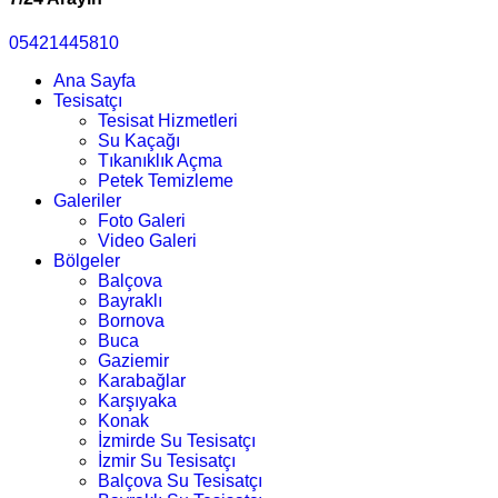
05421445810
Ana Sayfa
Tesisatçı
Tesisat Hizmetleri
Su Kaçağı
Tıkanıklık Açma
Petek Temizleme
Galeriler
Foto Galeri
Video Galeri
Bölgeler
Balçova
Bayraklı
Bornova
Buca
Gaziemir
Karabağlar
Karşıyaka
Konak
İzmirde Su Tesisatçı
İzmir Su Tesisatçı
Balçova Su Tesisatçı