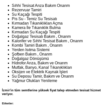
Sıhhi Tesisat Arıza Bakım Onarım
Rezervuar Tamiri
Su Kaçağı Tespiti
Pis Su - Temiz Su Tesisatı
Kırmadan Tıkanıklıkları Açma
Kamera İle Tıkanıklık Bulma
Kırmadan Su Kaçağı Tespiti
Doğalgaz Tesisatı Bakım , Onarım
Kalorifer ve Sıhhi Tesisat Bakım , Onarım
Kombi Tamiri Bakım , Onarım
Yerden Isıtma Sistemi
Şofben Bakım , Onarım
Doğalgaz Dönüşümü
Hidrofor Arıza, Bakım ve Onarım
Mutfak, Banyo, Kanal Tıkanıklıkları
Oksijen ve Elektrik Kaynak İşleri
Su Deposu Tamir, Bakım ve Onarım
Yağmur Olukları Yenileme
İzmir'in tüm semtlerine yüksek fiyat talep etmeden tesisat hizmet
veriyor.
Etiketler: