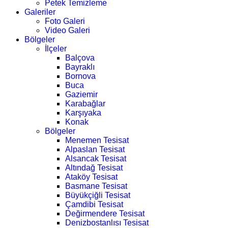
Petek Temizleme
Galeriler
Foto Galeri
Video Galeri
Bölgeler
İlçeler
Balçova
Bayraklı
Bornova
Buca
Gaziemir
Karabağlar
Karşıyaka
Konak
Bölgeler
Menemen Tesisat
Alpaslan Tesisat
Alsancak Tesisat
Altındağ Tesisat
Ataköy Tesisat
Basmane Tesisat
Büyükçiğli Tesisat
Çamdibi Tesisat
Değirmendere Tesisat
Denizbostanlısı Tesisat