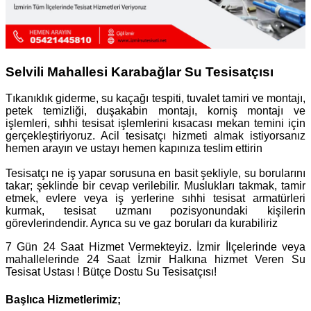
Selvili Mahallesi Karabağlar Su Tesisatçısı
Tıkanıklık giderme, su kaçağı tespiti, tuvalet tamiri ve montajı,
petek temizliği, duşakabin montajı, korniş montajı ve
işlemleri, sıhhi tesisat işlemlerini kısacası mekan temini için
gerçekleştiriyoruz. Acil tesisatçı hizmeti almak istiyorsanız
hemen arayın ve ustayı hemen kapınıza teslim ettirin
Tesisatçı ne iş yapar sorusuna en basit şekliyle, su borularını
takar; şeklinde bir cevap verilebilir. Muslukları takmak, tamir
etmek, evlere veya iş yerlerine sıhhi tesisat armatürleri
kurmak, tesisat uzmanı pozisyonundaki kişilerin
görevlerindendir. Ayrıca su ve gaz boruları da kurabiliriz
7 Gün 24 Saat Hizmet Vermekteyiz. İzmir İlçelerinde veya
mahallelerinde 24 Saat İzmir Halkına hizmet Veren Su
Tesisat Ustası ! Bütçe Dostu Su Tesisatçısı!
Başlıca Hizmetlerimiz;