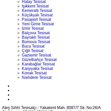
Hatay Tesisat
Işıkkent Tesisat
Kemeraltı Tesisat
Küçükyalı Tesisat
Pasaport Tesisat
Yeni Girne Tesisat
İzmir Tesisat
Balçova Tesisat
Bayraklı Tesisat
Bornova Tesisat
Buca Tesisat
Çiğli Tesisat
Gaziemir Tesisat
Güzelbahçe Tesisat
Karabağlar Tesisat
Karşıyaka Tesisat
Konak Tesisat
Narlıdere Tesisat
Ateş Sıhhi Tesisatçı - Yakakent Mah. 8087/7 Sk. No:26/A