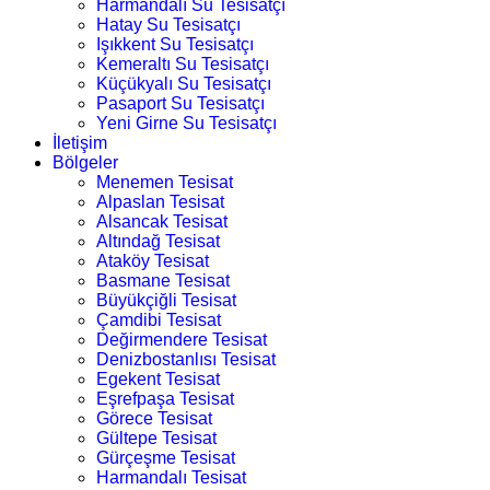
Harmandalı Su Tesisatçı
Hatay Su Tesisatçı
Işıkkent Su Tesisatçı
Kemeraltı Su Tesisatçı
Küçükyalı Su Tesisatçı
Pasaport Su Tesisatçı
Yeni Girne Su Tesisatçı
İletişim
Bölgeler
Menemen Tesisat
Alpaslan Tesisat
Alsancak Tesisat
Altındağ Tesisat
Ataköy Tesisat
Basmane Tesisat
Büyükçiğli Tesisat
Çamdibi Tesisat
Değirmendere Tesisat
Denizbostanlısı Tesisat
Egekent Tesisat
Eşrefpaşa Tesisat
Görece Tesisat
Gültepe Tesisat
Gürçeşme Tesisat
Harmandalı Tesisat