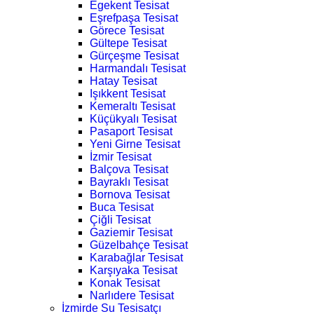
Egekent Tesisat
Eşrefpaşa Tesisat
Görece Tesisat
Gültepe Tesisat
Gürçeşme Tesisat
Harmandalı Tesisat
Hatay Tesisat
Işıkkent Tesisat
Kemeraltı Tesisat
Küçükyalı Tesisat
Pasaport Tesisat
Yeni Girne Tesisat
İzmir Tesisat
Balçova Tesisat
Bayraklı Tesisat
Bornova Tesisat
Buca Tesisat
Çiğli Tesisat
Gaziemir Tesisat
Güzelbahçe Tesisat
Karabağlar Tesisat
Karşıyaka Tesisat
Konak Tesisat
Narlıdere Tesisat
İzmirde Su Tesisatçı