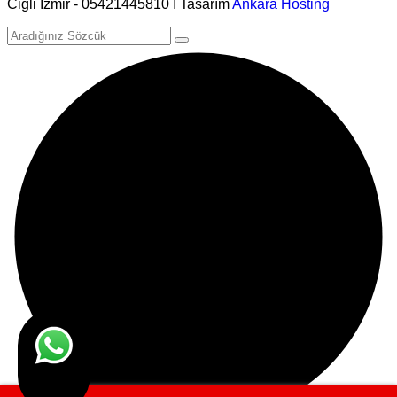
Cigli Izmir - 05421445810 I Tasarım
Ankara Hosting