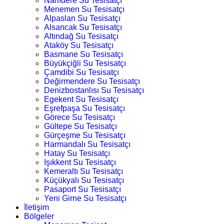
Narlıdere Su Tesisatçı
Menemen Su Tesisatçı
Alpaslan Su Tesisatçı
Alsancak Su Tesisatçı
Altındağ Su Tesisatçı
Ataköy Su Tesisatçı
Basmane Su Tesisatçı
Büyükçiğli Su Tesisatçı
Çamdibi Su Tesisatçı
Değirmendere Su Tesisatçı
Denizbostanlısı Su Tesisatçı
Egekent Su Tesisatçı
Eşrefpaşa Su Tesisatçı
Görece Su Tesisatçı
Gültepe Su Tesisatçı
Gürçeşme Su Tesisatçı
Harmandalı Su Tesisatçı
Hatay Su Tesisatçı
Işıkkent Su Tesisatçı
Kemeraltı Su Tesisatçı
Küçükyalı Su Tesisatçı
Pasaport Su Tesisatçı
Yeni Girne Su Tesisatçı
İletişim
Bölgeler