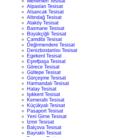
Menemen Tesisat
Alpaslan Tesisat
Alsancak Tesisat
Altındağ Tesisat
Ataköy Tesisat
Basmane Tesisat
Büyükçiğli Tesisat
Çamdibi Tesisat
Değirmendere Tesisat
Denizbostanlısı Tesisat
Egekent Tesisat
Eşrefpaşa Tesisat
Görece Tesisat
Gültepe Tesisat
Gürçeşme Tesisat
Harmandalı Tesisat
Hatay Tesisat
Işıkkent Tesisat
Kemeraltı Tesisat
Küçükyalı Tesisat
Pasaport Tesisat
Yeni Girne Tesisat
İzmir Tesisat
Balçova Tesisat
Bayraklı Tesisat