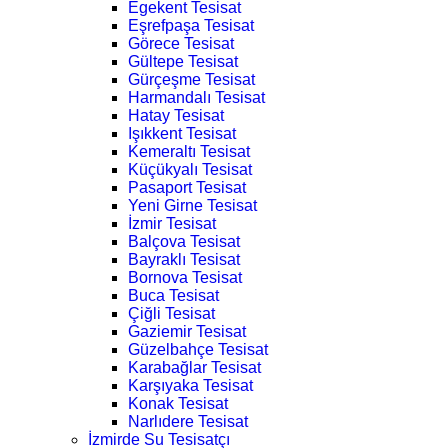
Egekent Tesisat
Eşrefpaşa Tesisat
Görece Tesisat
Gültepe Tesisat
Gürçeşme Tesisat
Harmandalı Tesisat
Hatay Tesisat
Işıkkent Tesisat
Kemeraltı Tesisat
Küçükyalı Tesisat
Pasaport Tesisat
Yeni Girne Tesisat
İzmir Tesisat
Balçova Tesisat
Bayraklı Tesisat
Bornova Tesisat
Buca Tesisat
Çiğli Tesisat
Gaziemir Tesisat
Güzelbahçe Tesisat
Karabağlar Tesisat
Karşıyaka Tesisat
Konak Tesisat
Narlıdere Tesisat
İzmirde Su Tesisatçı