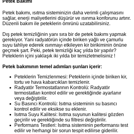
Petek Bakımı
Petek bakımı, ısıtma sisteminizin daha verimli çalışmasını
sağlar, enerji maliyetlerini düşürür ve ısınma konforunu artırır.
Düzenli bakım ile peteklerin ömrünü uzatabilirsiniz.
Dış petek temizliğinin yanı sıra bir de petek bakımı yapmak
gerekiyor. Yani radyatörün içinde biriken yağlı ve çamurlu
suyu tahliye ederek ısınmayı etkileyen kir birikiminin önüne
geçmek şart. Peki, petek temizliği kaç yılda bir yapılır?
Peteklerin içini yaklaşık iki yılda bir temizletmelisiniz !
Petek bakımının temel adımları şunları içerir:
Peteklerin Temizlenmesi: Peteklerin içinde biriken kir,
tortu ve hava kabarcıkları temizlenir.
Radyatör Termostatlarının Kontrolü: Radyatör
termostatları kontrol edilir ve gerektiğinde ayarlanır
veya değiştirilir.
Su Basıncı Kontrolü: Isıtma sisteminin su basıncı
kontrol edilir ve eksikse su eklenir.
Isıtma Suyu Kalitesi: Isıtma suyunun kalitesi gözden
geçirilir ve gerektiğinde su filtresi değiştirilir.
Performans Testleri: Isıtma sisteminin performansı test
edilir ve herhangi bir sorun tespit edilirse giderilir.