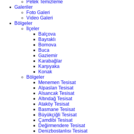
Petek Temizleme
Galeriler
Foto Galeri
Video Galeri
Bölgeler
İlçeler
Balçova
Bayraklı
Bornova
Buca
Gaziemir
Karabağlar
Karşıyaka
Konak
Bölgeler
Menemen Tesisat
Alpaslan Tesisat
Alsancak Tesisat
Altındağ Tesisat
Ataköy Tesisat
Basmane Tesisat
Büyükçiğli Tesisat
Çamdibi Tesisat
Değirmendere Tesisat
Denizbostanlısı Tesisat